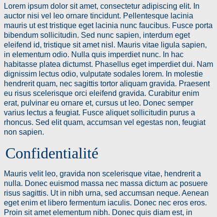
Calendrier
Lorem ipsum dolor sit amet, consectetur adipiscing elit. In
auctor nisi vel leo ornare tincidunt. Pellentesque lacinia
Vente de matériel
mauris ut est tristique eget lacinia nunc faucibus. Fusce porta
bibendum sollicitudin. Sed nunc sapien, interdum eget
eleifend id, tristique sit amet nisl. Mauris vitae ligula sapien,
in elementum odio. Nulla quis imperdiet nunc. In hac
habitasse platea dictumst. Phasellus eget imperdiet dui. Nam
dignissim lectus odio, vulputate sodales lorem. In molestie
hendrerit quam, nec sagittis tortor aliquam gravida. Praesent
eu risus scelerisque orci eleifend gravida. Curabitur enim
erat, pulvinar eu ornare et, cursus ut leo. Donec semper
varius lectus a feugiat. Fusce aliquet sollicitudin purus a
rhoncus. Sed elit quam, accumsan vel egestas non, feugiat
non sapien.
Confidentialité
Mauris velit leo, gravida non scelerisque vitae, hendrerit a
nulla. Donec euismod massa nec massa dictum ac posuere
risus sagittis. Ut in nibh urna, sed accumsan neque. Aenean
eget enim et libero fermentum iaculis. Donec nec eros eros.
Proin sit amet elementum nibh. Donec quis diam est, in