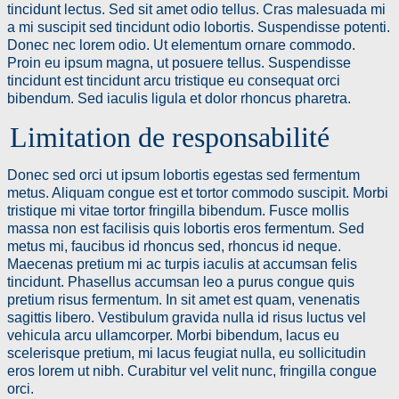
tincidunt lectus. Sed sit amet odio tellus. Cras malesuada mi
a mi suscipit sed tincidunt odio lobortis. Suspendisse potenti.
Donec nec lorem odio. Ut elementum ornare commodo.
Proin eu ipsum magna, ut posuere tellus. Suspendisse
tincidunt est tincidunt arcu tristique eu consequat orci
bibendum. Sed iaculis ligula et dolor rhoncus pharetra.
Limitation de responsabilité
Donec sed orci ut ipsum lobortis egestas sed fermentum
metus. Aliquam congue est et tortor commodo suscipit. Morbi
tristique mi vitae tortor fringilla bibendum. Fusce mollis
massa non est facilisis quis lobortis eros fermentum. Sed
metus mi, faucibus id rhoncus sed, rhoncus id neque.
Maecenas pretium mi ac turpis iaculis at accumsan felis
tincidunt. Phasellus accumsan leo a purus congue quis
pretium risus fermentum. In sit amet est quam, venenatis
sagittis libero. Vestibulum gravida nulla id risus luctus vel
vehicula arcu ullamcorper. Morbi bibendum, lacus eu
scelerisque pretium, mi lacus feugiat nulla, eu sollicitudin
eros lorem ut nibh. Curabitur vel velit nunc, fringilla congue
orci.